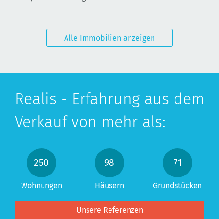
Alle Immobilien anzeigen
Realis - Erfahrung aus dem
Verkauf von mehr als:
358
200
246
Wohnungen
Häusern
Grundstücken
Unsere Referenzen