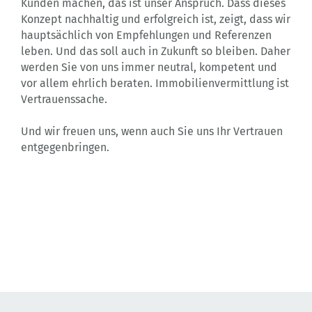
Kunden machen, das ist unser Anspruch. Dass dieses
Lebensraum, der zu Ihnen passt. Unsere Leistungen
Konzept nachhaltig und erfolgreich ist, zeigt, dass wir
auf einen Blick:
hauptsächlich von Empfehlungen und Referenzen
leben. Und das soll auch in Zukunft so bleiben. Daher
Immobilienankauf und Immobilienverkauf
werden Sie von uns immer neutral, kompetent und
Vermieten von Immobilien
vor allem ehrlich beraten. Immobilienvermittlung ist
Vermitteln von Immobilien
Vertrauenssache.
Entwickeln von Immobilien
Schaffen von Baurecht, Projektentwicklung,
Und wir freuen uns, wenn auch Sie uns Ihr Vertrauen
Erschließung
entgegenbringen.
Gezielte Immobiliensuche
Nennen Sie uns Ihre Traumadresse und wir
werden alles tun, damit Sie diese erwerben
können.
Wir sind zertifizierter Top-Makler und Mitglied
im Immobilienverband IVD