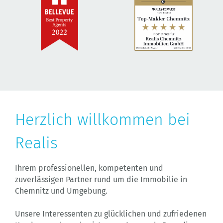
Sich Dinge zu leisten,
Herzlich willkommen bei
bedeutet nicht im Luxus
Realis
zu leben.
Ihrem professionellen, kompetenten und
zuverlässigen Partner rund um die Immobilie in
Chemnitz und Umgebung.
Es bedeutet, Qualität zu kennen und nachhaltig zu
Unsere Interessenten zu glücklichen und zufriedenen
entscheiden. Sie finden bei uns einen Wirkungs- oder