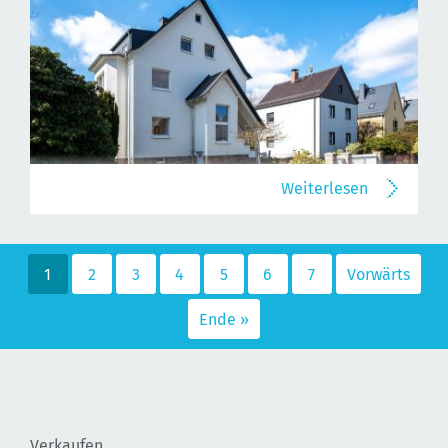
Weiterlesen
1
2
3
4
5
6
7
Vorwärts
Ende »
Verkaufen