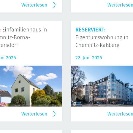
Weiterlesen
Weiterlese
:
Einfamilienhaus in
RESERVIERT:
mnitz-Borna-
Eigentumswohnung in
ersdorf
Chemnitz-Kaßberg
uni 2026
22. Juni 2026
Weiterlesen
Weiterlese