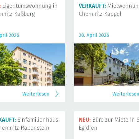
:
Eigentumswohnung in
VERKAUFT:
Mietwohnung
mnitz-Kaßberg
Chemnitz-Kappel
pril 2026
20. April 2026
Weiterlesen
Weiterlese
KAUFT:
Einfamilienhaus
NEU:
Büro zur Miete in S
hemnitz-Rabenstein
Egidien