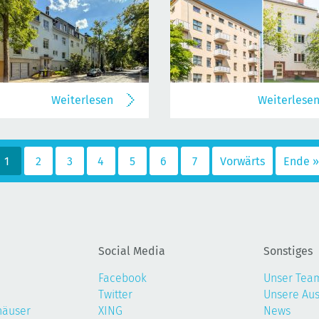
Weiterlesen
Weiterlese
1
2
3
4
5
6
7
Vorwärts
Ende »
Social Media
Sonstiges
Facebook
Unser Tea
Twitter
Unsere Au
häuser
XING
News