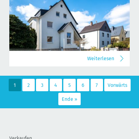
Weiterlesen
1
2
3
4
5
6
7
Vorwärts
Ende »
Verkaufen