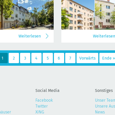
Weiterlesen
Weiterlese
1
2
3
4
5
6
7
Vorwärts
Ende »
Social Media
Sonstiges
Facebook
Unser Tea
Twitter
Unsere Au
häuser
XING
News