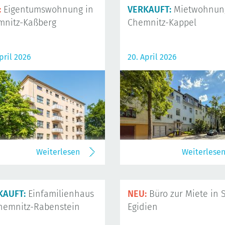
:
Eigentumswohnung in
VERKAUFT:
Mietwohnung
mnitz-Kaßberg
Chemnitz-Kappel
pril 2026
20. April 2026
Weiterlesen
Weiterlese
KAUFT:
Einfamilienhaus
NEU:
Büro zur Miete in S
hemnitz-Rabenstein
Egidien