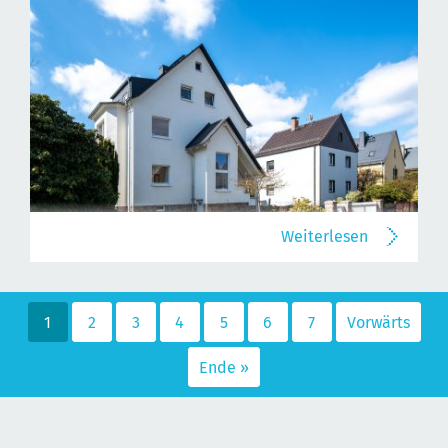
Weiterlesen
1
2
3
4
5
6
7
Vorwärts
Ende »