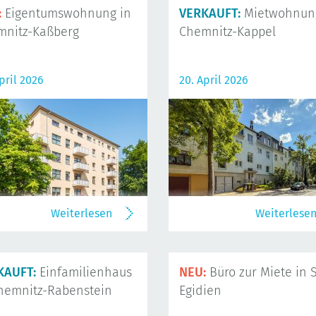
:
Eigentumswohnung in
VERKAUFT:
Mietwohnung
mnitz-Kaßberg
Chemnitz-Kappel
pril 2026
20. April 2026
Weiterlesen
Weiterlese
KAUFT:
Einfamilienhaus
NEU:
Büro zur Miete in S
hemnitz-Rabenstein
Egidien