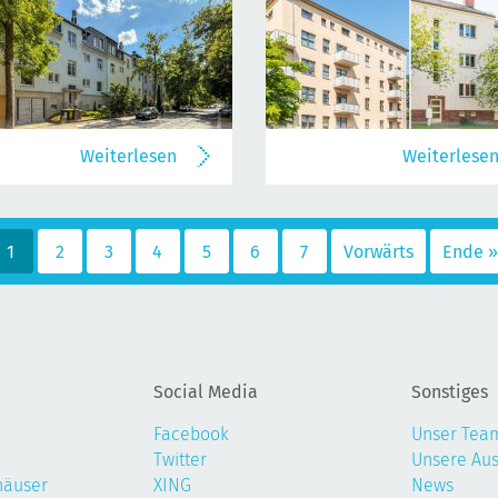
Weiterlesen
Weiterlese
1
2
3
4
5
6
7
Vorwärts
Ende »
Social Media
Sonstiges
Facebook
Unser Tea
Twitter
Unsere Au
häuser
XING
News