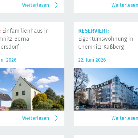
Weiterlesen
Weiterlese
:
Einfamilienhaus in
RESERVIERT:
mnitz-Borna-
Eigentumswohnung in
ersdorf
Chemnitz-Kaßberg
uni 2026
22. Juni 2026
Weiterlesen
Weiterlese