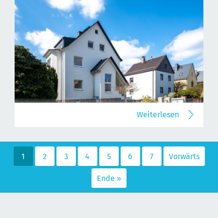
Weiterlesen
1
2
3
4
5
6
7
Vorwärts
Ende »