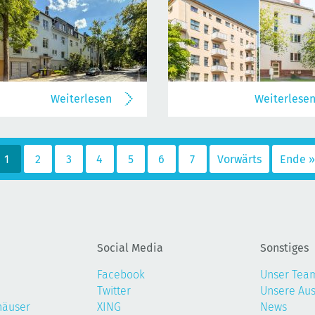
Weiterlesen
Weiterlese
1
2
3
4
5
6
7
Vorwärts
Ende »
Social Media
Sonstiges
Facebook
Unser Tea
Twitter
Unsere Au
häuser
XING
News