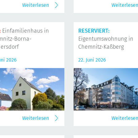
Weiterlesen
Weiterlese
:
Einfamilienhaus in
RESERVIERT:
mnitz-Borna-
Eigentumswohnung in
ersdorf
Chemnitz-Kaßberg
uni 2026
22. Juni 2026
Weiterlesen
Weiterlese