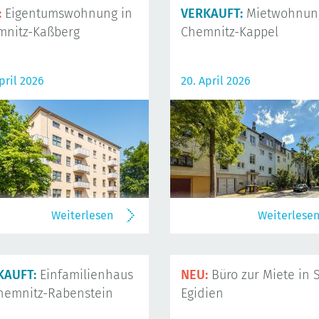
:
Eigentumswohnung in
VERKAUFT:
Mietwohnung
mnitz-Kaßberg
Chemnitz-Kappel
pril 2026
20. April 2026
Weiterlesen
Weiterlese
KAUFT:
Einfamilienhaus
NEU:
Büro zur Miete in S
hemnitz-Rabenstein
Egidien