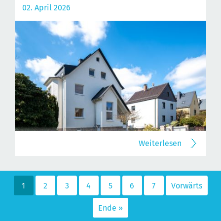
02. April 2026
Weiterlesen
1
2
3
4
5
6
7
Vorwärts
Ende »