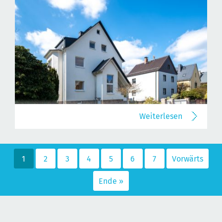
Weiterlesen
1
2
3
4
5
6
7
Vorwärts
Ende »