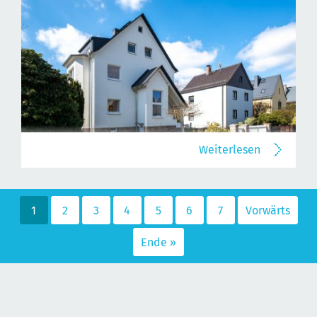
Weiterlesen
1
2
3
4
5
6
7
Vorwärts
Ende »