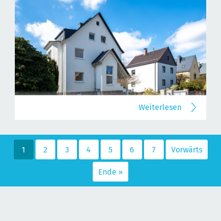
Weiterlesen
1
2
3
4
5
6
7
Vorwärts
Ende »