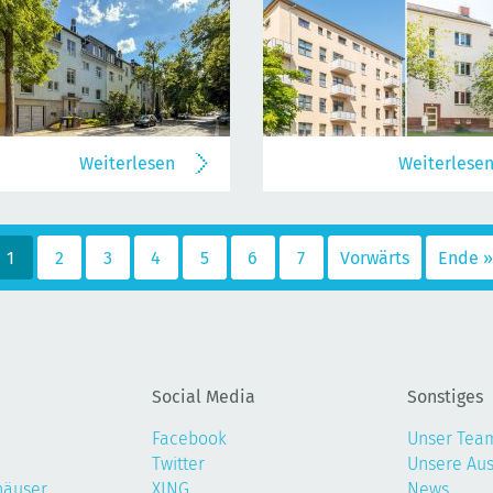
Weiterlesen
Weiterlese
1
2
3
4
5
6
7
Vorwärts
Ende »
Social Media
Sonstiges
Facebook
Unser Tea
Twitter
Unsere Au
häuser
XING
News