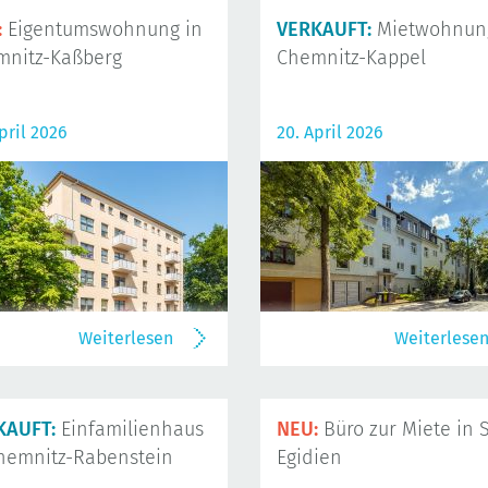
:
Eigentumswohnung in
VERKAUFT:
Mietwohnung
mnitz-Kaßberg
Chemnitz-Kappel
pril 2026
20. April 2026
Weiterlesen
Weiterlese
KAUFT:
Einfamilienhaus
NEU:
Büro zur Miete in S
hemnitz-Rabenstein
Egidien