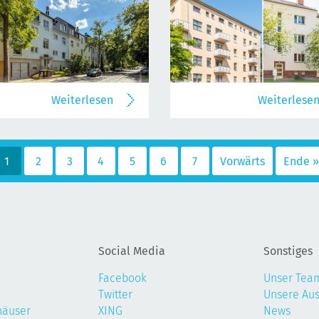
Weiterlesen
Weiterlese
1
2
3
4
5
6
7
Vorwärts
Ende »
Social Media
Sonstiges
Facebook
Unser Tea
Twitter
Unsere Au
häuser
XING
News