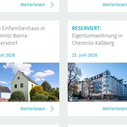
Weiterlesen
Weiterlese
:
Einfamilienhaus in
RESERVIERT:
mnitz-Borna-
Eigentumswohnung in
ersdorf
Chemnitz-Kaßberg
uni 2026
22. Juni 2026
Weiterlesen
Weiterlese