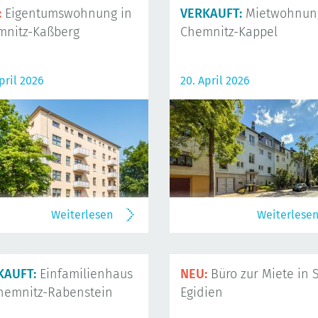
:
Eigentumswohnung in
VERKAUFT:
Mietwohnung
mnitz-Kaßberg
Chemnitz-Kappel
pril 2026
20. April 2026
Weiterlesen
Weiterlese
KAUFT:
Einfamilienhaus
NEU:
Büro zur Miete in S
hemnitz-Rabenstein
Egidien