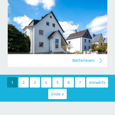
Weiterlesen
1
2
3
4
5
6
7
Vorwärts
Ende »