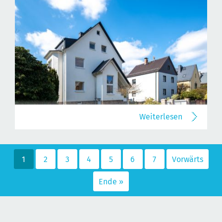
Weiterlesen
1
2
3
4
5
6
7
Vorwärts
Ende »