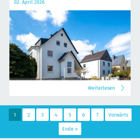
02. April 2026
Weiterlesen
1
2
3
4
5
6
7
Vorwärts
Ende »