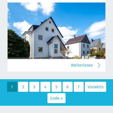
Weiterlesen
1
2
3
4
5
6
7
Vorwärts
Ende »