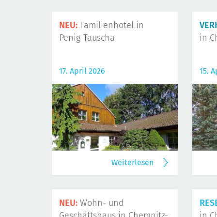
NEU:
Familienhotel in
VER
Penig-Tauscha
in C
17. April 2026
15. A
Weiterlesen
NEU:
Wohn- und
RES
Geschäftshaus in Chemnitz-
in C