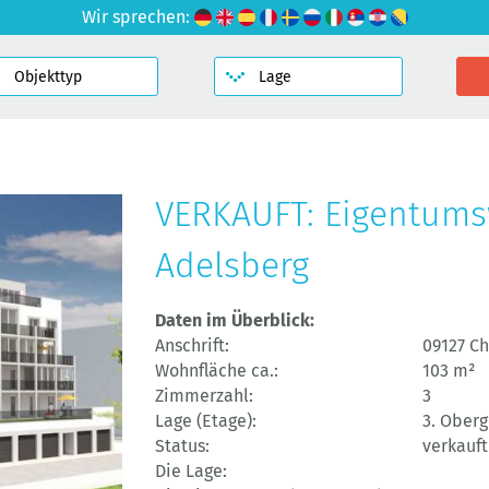
Wir sprechen:
VERKAUFT: Eigentum
Adelsberg
Daten im Überblick:
Anschrift:
09127 C
Wohnfläche ca.:
103 m²
Zimmerzahl:
3
Lage (Etage):
3. Ober
Status:
verkauft
Die Lage: