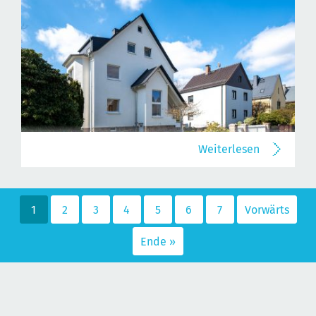
Weiterlesen
1
2
3
4
5
6
7
Vorwärts
Ende »