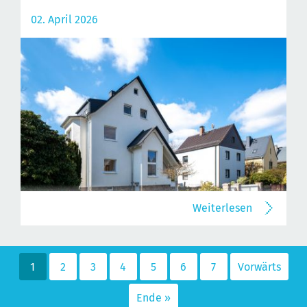
02. April 2026
Weiterlesen
1
2
3
4
5
6
7
Vorwärts
Ende »