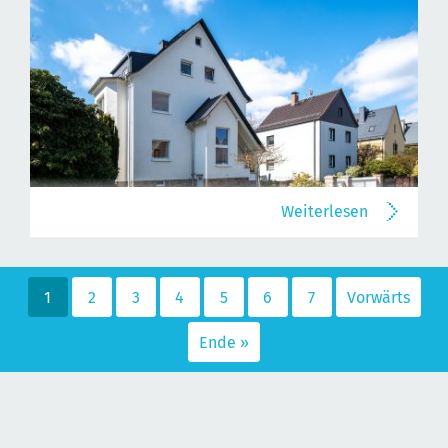
Weiterlesen
1
2
3
4
5
6
7
Vorwärts
Ende »