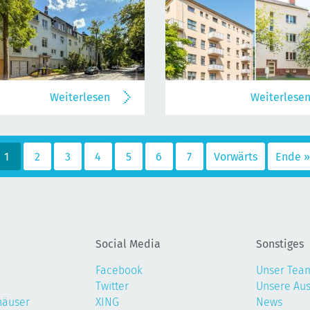
Weiterlesen
Weiterlese
1
2
3
4
5
6
7
Vorwärts
Ende »
Social Media
Sonstiges
Facebook
Unser Tea
Twitter
Unsere Au
häuser
XING
News