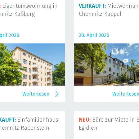
:
Eigentumswohnung in
VERKAUFT:
Mietwohnung
mnitz-Kaßberg
Chemnitz-Kappel
pril 2026
20. April 2026
Weiterlesen
Weiterlese
KAUFT:
Einfamilienhaus
NEU:
Büro zur Miete in S
hemnitz-Rabenstein
Egidien