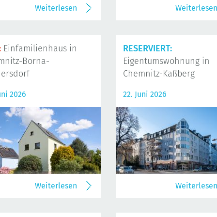
Weiterlesen
Weiterlese
:
Einfamilienhaus in
RESERVIERT:
mnitz-Borna-
Eigentumswohnung in
ersdorf
Chemnitz-Kaßberg
uni 2026
22. Juni 2026
Weiterlesen
Weiterlese