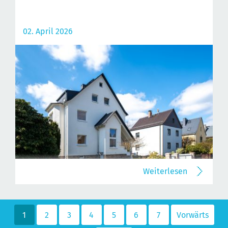
02. April 2026
Weiterlesen
1
2
3
4
5
6
7
Vorwärts