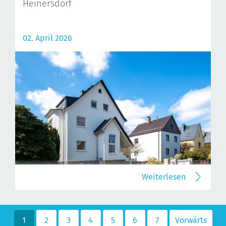
Heinersdorf
02. April 2026
Weiterlesen
1
2
3
4
5
6
7
Vorwärts