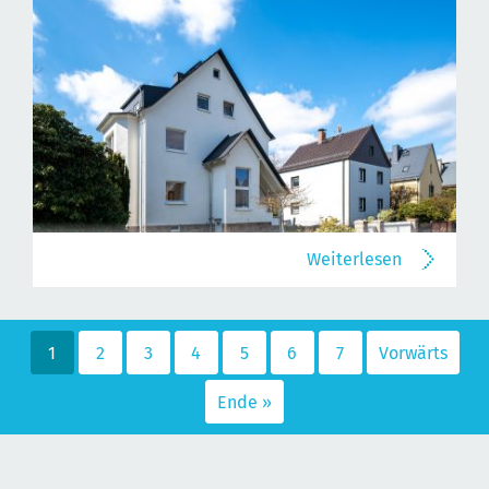
Weiterlesen
1
2
3
4
5
6
7
Vorwärts
Ende »