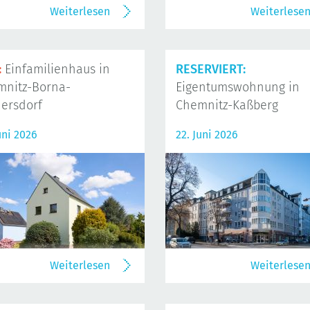
Weiterlesen
Weiterlese
:
Einfamilienhaus in
RESERVIERT:
mnitz-Borna-
Eigentumswohnung in
ersdorf
Chemnitz-Kaßberg
uni 2026
22. Juni 2026
Weiterlesen
Weiterlese