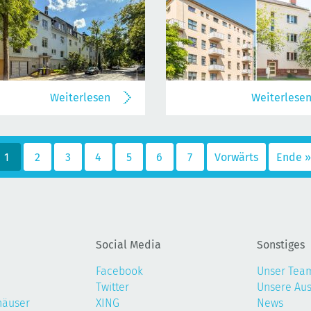
Weiterlesen
Weiterlese
1
2
3
4
5
6
7
Vorwärts
Ende »
Social Media
Sonstiges
Facebook
Unser Tea
Twitter
Unsere Au
häuser
XING
News