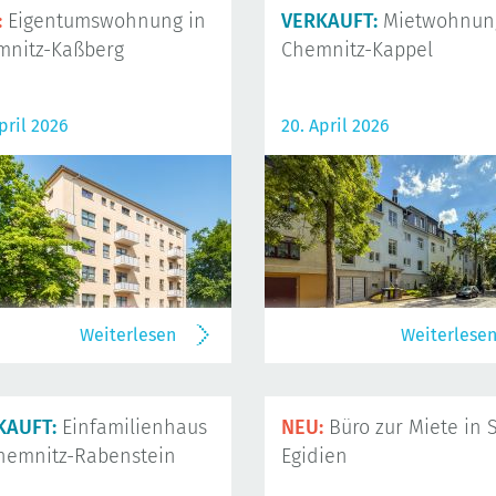
:
Eigentumswohnung in
VERKAUFT:
Mietwohnung
mnitz-Kaßberg
Chemnitz-Kappel
pril 2026
20. April 2026
Weiterlesen
Weiterlese
KAUFT:
Einfamilienhaus
NEU:
Büro zur Miete in S
hemnitz-Rabenstein
Egidien