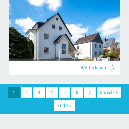
Weiterlesen
1
2
3
4
5
6
7
Vorwärts
Ende »