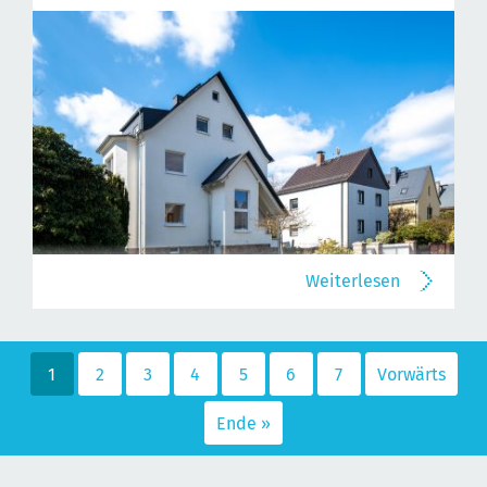
Weiterlesen
1
2
3
4
5
6
7
Vorwärts
Ende »