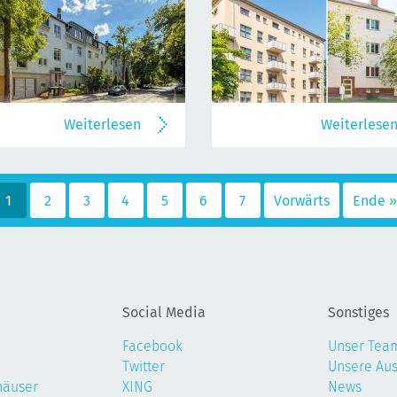
Weiterlesen
Weiterlese
1
2
3
4
5
6
7
Vorwärts
Ende »
Social Media
Sonstiges
Facebook
Unser Tea
Twitter
Unsere Au
häuser
XING
News