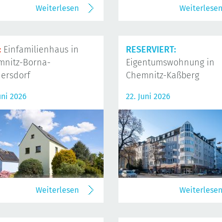
Weiterlesen
Weiterlese
:
Einfamilienhaus in
RESERVIERT:
mnitz-Borna-
Eigentumswohnung in
ersdorf
Chemnitz-Kaßberg
uni 2026
22. Juni 2026
Weiterlesen
Weiterlese