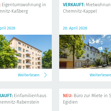
:
Eigentumswohnung in
VERKAUFT:
Mietwohnung
mnitz-Kaßberg
Chemnitz-Kappel
pril 2026
20. April 2026
Weiterlesen
Weiterlese
KAUFT:
Einfamilienhaus
NEU:
Büro zur Miete in S
hemnitz-Rabenstein
Egidien