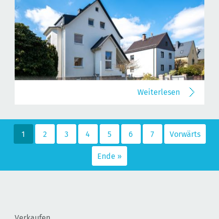
Weiterlesen
1
2
3
4
5
6
7
Vorwärts
Ende »
Verkaufen