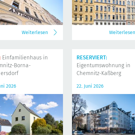
Weiterlesen
Weiterlese
:
Einfamilienhaus in
RESERVIERT:
mnitz-Borna-
Eigentumswohnung in
ersdorf
Chemnitz-Kaßberg
uni 2026
22. Juni 2026