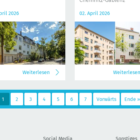
Chemnitz-Gablenz
pril 2026
02. April 2026
Weiterlesen
Weiterlese
1
2
3
4
5
6
7
Vorwärts
Ende »
Social Media
Sonstiges