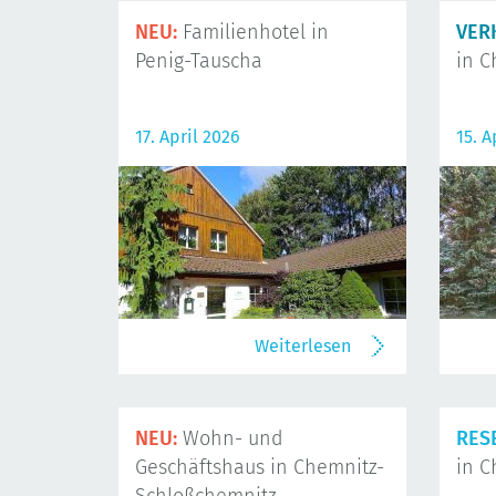
NEU:
Familienhotel in
VER
Penig-Tauscha
in C
17. April 2026
15. A
Weiterlesen
NEU:
Wohn- und
RES
Geschäftshaus in Chemnitz-
in C