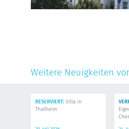
Weitere Neuigkeiten vo
RESERVIERT:
Villa in
VER
Thalheim
Eig
Che
29. Juli 2026
24. J