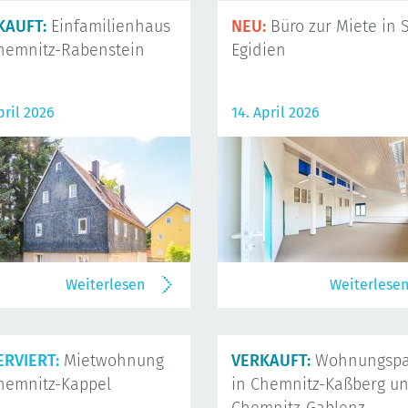
KAUFT:
Einfamilienhaus
NEU:
Büro zur Miete in S
hemnitz-Rabenstein
Egidien
pril 2026
14. April 2026
Weiterlesen
Weiterlese
ERVIERT:
Mietwohnung
VERKAUFT:
Wohnungspa
hemnitz-Kappel
in Chemnitz-Kaßberg u