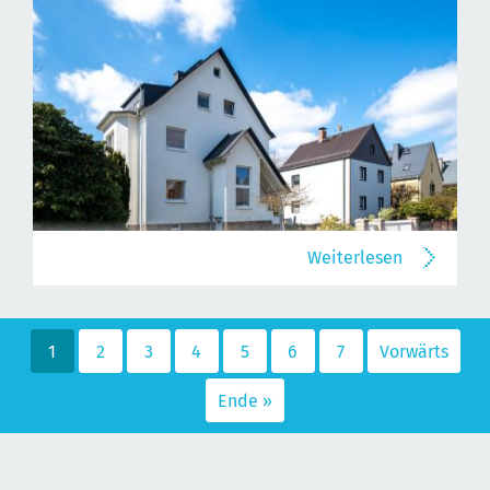
Weiterlesen
1
2
3
4
5
6
7
Vorwärts
Ende »