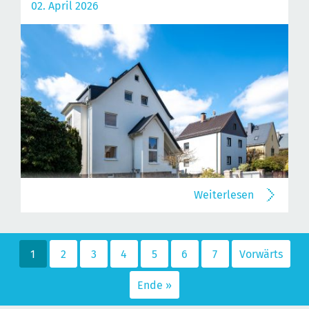
02. April 2026
Weiterlesen
1
2
3
4
5
6
7
Vorwärts
Ende »