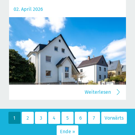
02. April 2026
Weiterlesen
1
2
3
4
5
6
7
Vorwärts
Ende »