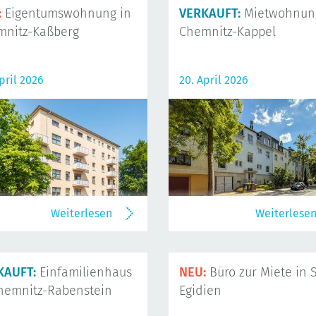
:
Eigentumswohnung in
VERKAUFT:
Mietwohnung
mnitz-Kaßberg
Chemnitz-Kappel
pril 2026
20. April 2026
Weiterlesen
Weiterlese
KAUFT:
Einfamilienhaus
NEU:
Büro zur Miete in S
hemnitz-Rabenstein
Egidien