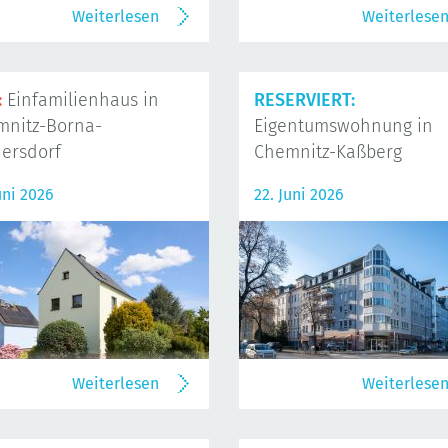
Weiterlesen
Weiterlese
:
Einfamilienhaus in
RESERVIERT:
mnitz-Borna-
Eigentumswohnung in
ersdorf
Chemnitz-Kaßberg
uni 2026
22. Juni 2026
Weiterlesen
Weiterlese