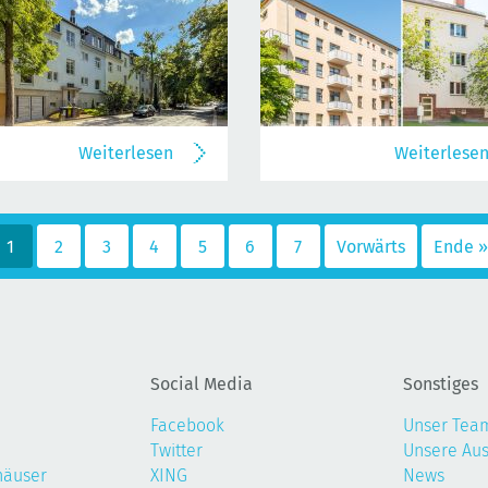
Weiterlesen
Weiterlese
1
2
3
4
5
6
7
Vorwärts
Ende »
Social Media
Sonstiges
Facebook
Unser Tea
Twitter
Unsere Au
häuser
XING
News