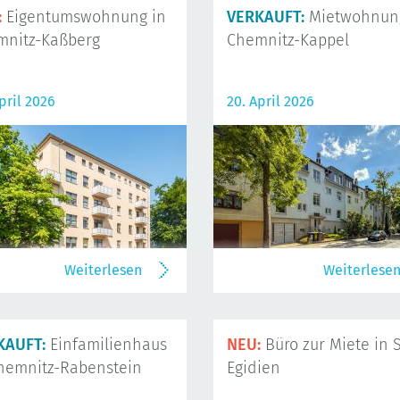
:
Eigentumswohnung in
VERKAUFT:
Mietwohnung
mnitz-Kaßberg
Chemnitz-Kappel
pril 2026
20. April 2026
Weiterlesen
Weiterlese
KAUFT:
Einfamilienhaus
NEU:
Büro zur Miete in S
hemnitz-Rabenstein
Egidien