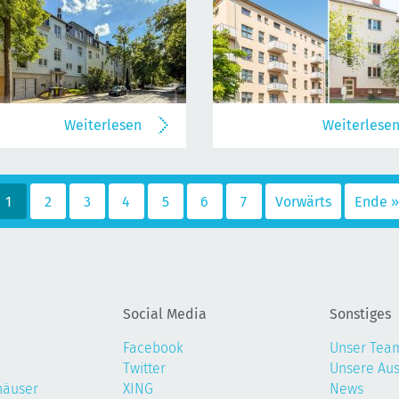
Weiterlesen
Weiterlese
1
2
3
4
5
6
7
Vorwärts
Ende »
Social Media
Sonstiges
Facebook
Unser Tea
Twitter
Unsere Au
häuser
XING
News