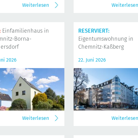
Weiterlesen
Weiterlese
:
Einfamilienhaus in
RESERVIERT:
mnitz-Borna-
Eigentumswohnung in
ersdorf
Chemnitz-Kaßberg
uni 2026
22. Juni 2026
Weiterlesen
Weiterlese