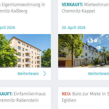
:
Eigentumswohnung in
VERKAUFT:
Mietwohnung
mnitz-Kaßberg
Chemnitz-Kappel
pril 2026
20. April 2026
Weiterlesen
Weiterlese
KAUFT:
Einfamilienhaus
NEU:
Büro zur Miete in S
hemnitz-Rabenstein
Egidien