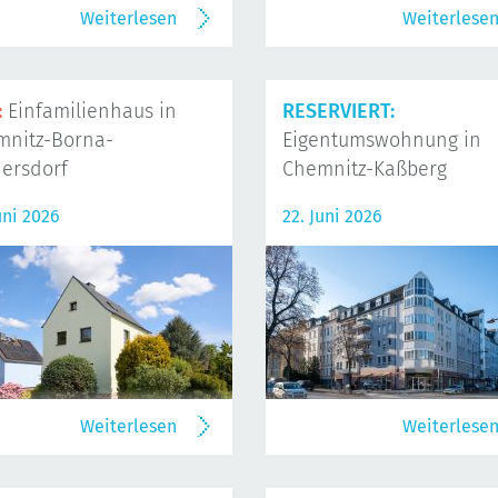
Weiterlesen
Weiterlese
:
Einfamilienhaus in
RESERVIERT:
mnitz-Borna-
Eigentumswohnung in
ersdorf
Chemnitz-Kaßberg
uni 2026
22. Juni 2026
Weiterlesen
Weiterlese