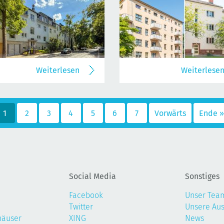
Weiterlesen
Weiterlese
1
2
3
4
5
6
7
Vorwärts
Ende »
Social Media
Sonstiges
Facebook
Unser Tea
Twitter
Unsere Au
häuser
XING
News