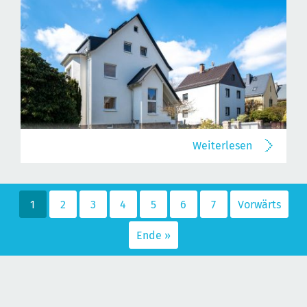
Weiterlesen
1
2
3
4
5
6
7
Vorwärts
Ende »