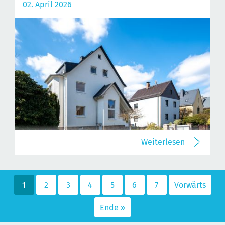
02. April 2026
Weiterlesen
1
2
3
4
5
6
7
Vorwärts
Ende »