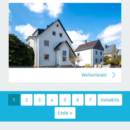
Weiterlesen
1
2
3
4
5
6
7
Vorwärts
Ende »