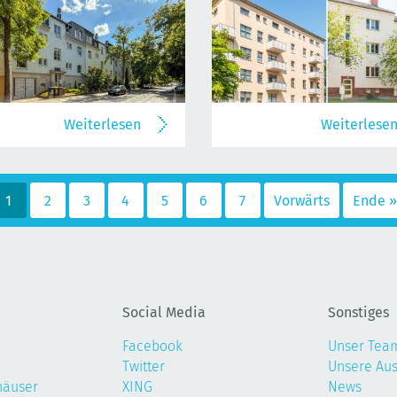
Weiterlesen
Weiterlese
1
2
3
4
5
6
7
Vorwärts
Ende »
Social Media
Sonstiges
Facebook
Unser Tea
Twitter
Unsere Au
häuser
XING
News