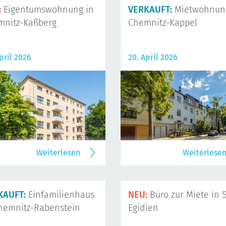
:
Eigentumswohnung in
VERKAUFT:
Mietwohnung
mnitz-Kaßberg
Chemnitz-Kappel
pril 2026
20. April 2026
Weiterlesen
Weiterlese
KAUFT:
Einfamilienhaus
NEU:
Büro zur Miete in S
hemnitz-Rabenstein
Egidien