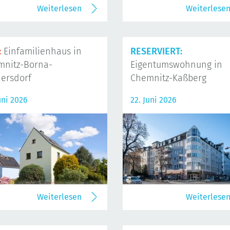
Weiterlesen
Weiterlese
:
Einfamilienhaus in
RESERVIERT:
mnitz-Borna-
Eigentumswohnung in
ersdorf
Chemnitz-Kaßberg
uni 2026
22. Juni 2026
Weiterlesen
Weiterlese