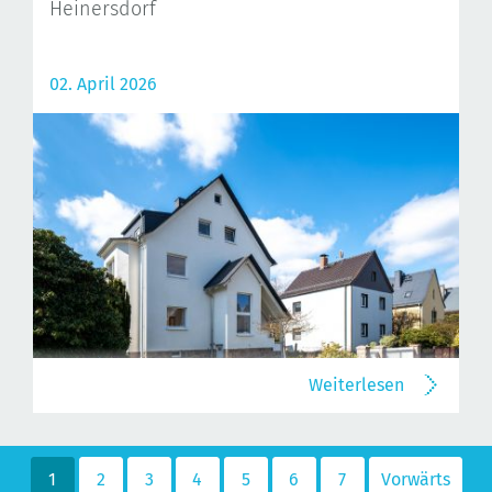
Heinersdorf
02. April 2026
Weiterlesen
1
2
3
4
5
6
7
Vorwärts