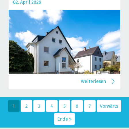
02. April 2026
Weiterlesen
1
2
3
4
5
6
7
Vorwärts
Ende »