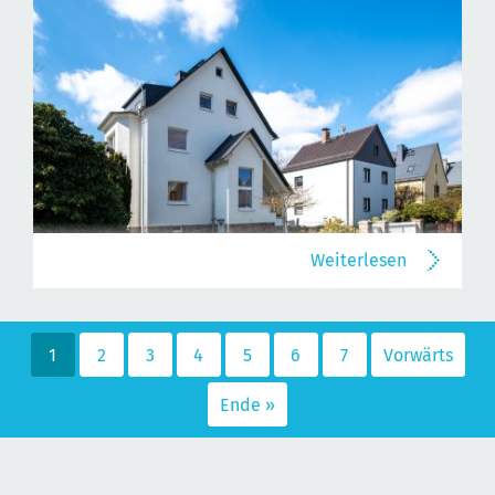
Weiterlesen
1
2
3
4
5
6
7
Vorwärts
Ende »