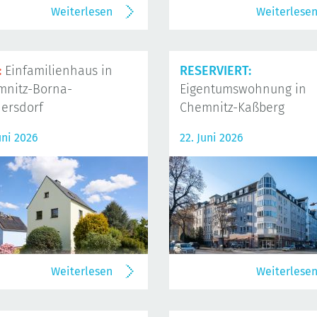
Weiterlesen
Weiterlese
:
Einfamilienhaus in
RESERVIERT:
mnitz-Borna-
Eigentumswohnung in
ersdorf
Chemnitz-Kaßberg
uni 2026
22. Juni 2026
Weiterlesen
Weiterlese