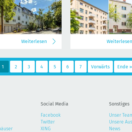
Weiterlesen
Weiterlese
1
2
3
4
5
6
7
Vorwärts
Ende »
Social Media
Sonstiges
Facebook
Unser Tea
Twitter
Unsere Au
häuser
XING
News