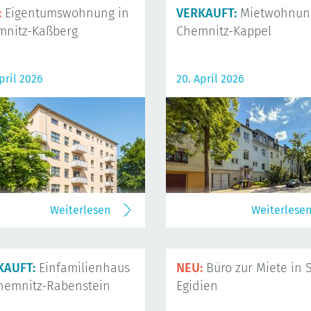
:
Eigentumswohnung in
VERKAUFT:
Mietwohnung
mnitz-Kaßberg
Chemnitz-Kappel
pril 2026
20. April 2026
Weiterlesen
Weiterlese
KAUFT:
Einfamilienhaus
NEU:
Büro zur Miete in S
hemnitz-Rabenstein
Egidien