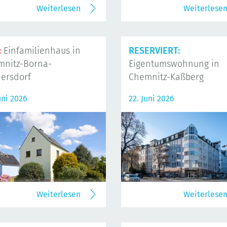
Weiterlesen
Weiterlese
:
Einfamilienhaus in
RESERVIERT:
mnitz-Borna-
Eigentumswohnung in
ersdorf
Chemnitz-Kaßberg
uni 2026
22. Juni 2026
Weiterlesen
Weiterlese