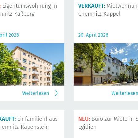
:
Eigentumswohnung in
VERKAUFT:
Mietwohnung
mnitz-Kaßberg
Chemnitz-Kappel
pril 2026
20. April 2026
Weiterlesen
Weiterlese
KAUFT:
Einfamilienhaus
NEU:
Büro zur Miete in S
hemnitz-Rabenstein
Egidien