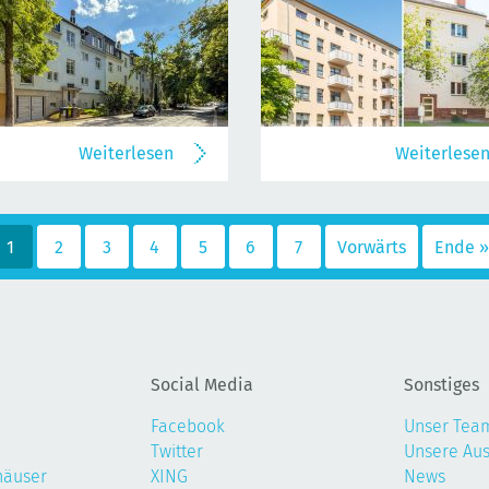
Weiterlesen
Weiterlese
1
2
3
4
5
6
7
Vorwärts
Ende »
Social Media
Sonstiges
Facebook
Unser Tea
Twitter
Unsere Au
häuser
XING
News