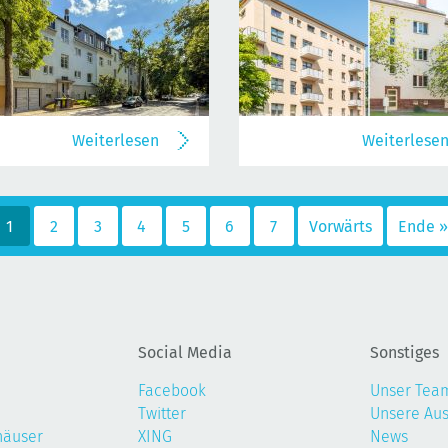
Weiterlesen
Weiterlese
1
2
3
4
5
6
7
Vorwärts
Ende »
Social Media
Sonstiges
Facebook
Unser Tea
Twitter
Unsere Au
häuser
XING
News