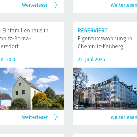
Weiterlesen
Weiterlese
:
Einfamilienhaus in
RESERVIERT:
mnitz-Borna-
Eigentumswohnung in
ersdorf
Chemnitz-Kaßberg
uni 2026
22. Juni 2026
Weiterlesen
Weiterlese