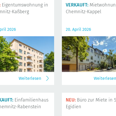
:
Eigentumswohnung in
VERKAUFT:
Mietwohnung
mnitz-Kaßberg
Chemnitz-Kappel
pril 2026
20. April 2026
Weiterlesen
Weiterlese
KAUFT:
Einfamilienhaus
NEU:
Büro zur Miete in S
hemnitz-Rabenstein
Egidien