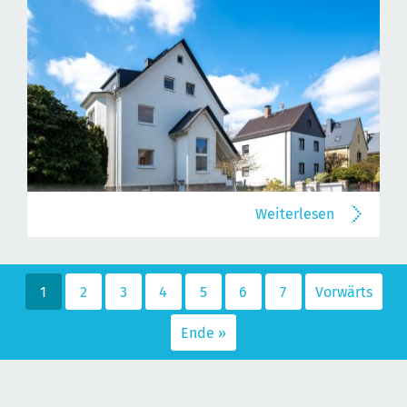
Weiterlesen
1
2
3
4
5
6
7
Vorwärts
Ende »